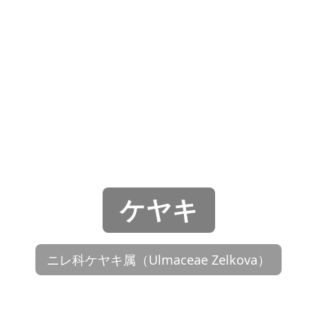
ケヤキ
ニレ科ケヤキ属（Ulmaceae Zelkova）