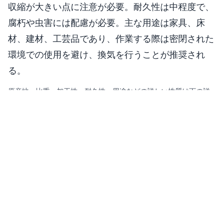
収縮が大きい点に注意が必要。耐久性は中程度で、
腐朽や虫害には配慮が必要。主な用途は家具、床
材、建材、工芸品であり、作業する際は密閉された
環境での使用を避け、換気を行うことが推奨され
る。
原産地、比重、加工性、耐久性、用途などの詳しい性質は下の詳
細情報に整理しています。
説明
ノソファグス属（Nothofagus）は、ナンキョクブナ
科（Nothofagaceae）に属する南半球特有の樹木
で、約35〜43種が知られ、南アメリカ（チリ、アル
ゼンチン）、オーストラリア南東部（タスマニアを
含む）、ニュージーランド、ニューギニア、ニュー
カレドニアなどに分布し、これらの種は温帯雨林や