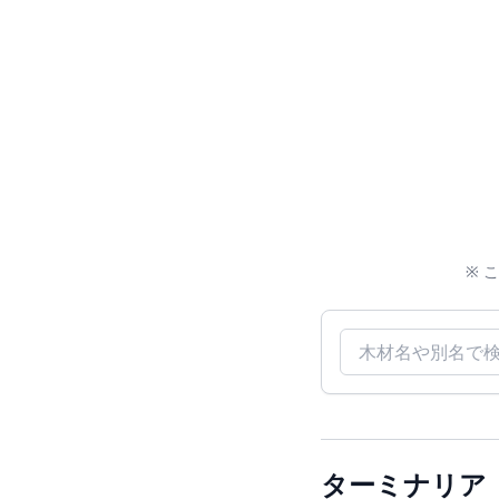
※ 
木材名で検索
ターミナリア（Te