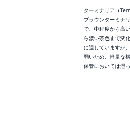
ターミナリア（Ter
ブラウンターミナリ
で、中程度から高
ら濃い茶色まで変
に適していますが
弱いため、軽量な
保管においては湿
原産地、比重、加工性、