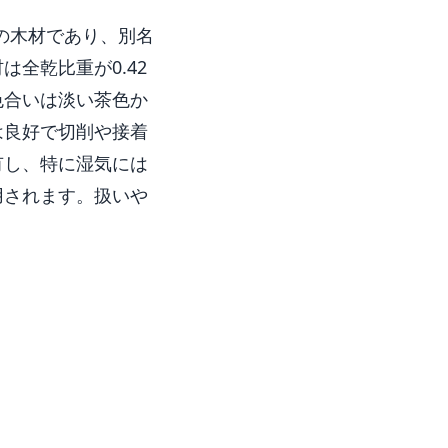
キ科の木材であり、別名
全乾比重が0.42
色合いは淡い茶色か
は良好で切削や接着
有し、特に湿気には
用されます。扱いや
モタマナ属に属する樹木
ーミネリア」と呼ば
特性に関する詳細
でき、特にこの樹