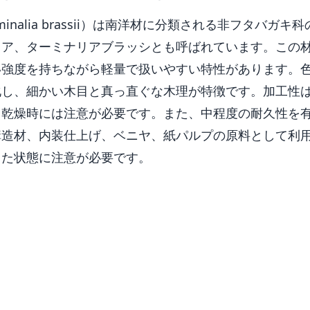
minalia brassii）は南洋材に分類される非フタバガ
ア、ターミナリアブラッシとも呼ばれています。この材は
い強度を持ちながら軽量で扱いやすい特性があります。
化し、細かい木目と真っ直ぐな木理が特徴です。加工性
、乾燥時には注意が必要です。また、中程度の耐久性を
構造材、内装仕上げ、ベニヤ、紙パルプの原料として利
った状態に注意が必要です。
耐久性、用途などの詳しい性質は下の詳細情報に整理しています。
ターミナリア（Terminalia brassii）は、シクンシ科モ
で、英名は「Brown terminalia」、和名は「ブラウンタ
れ、ニューギニアを原産地とするこの木材は、材質の強度や
見解を『世界の木材905種』という資料から確認することが