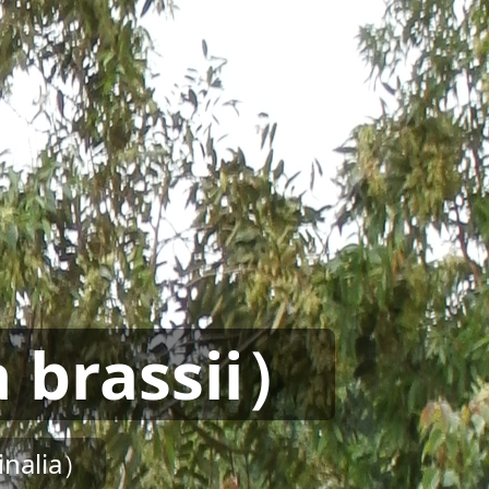
brassii）
alia）